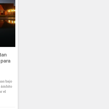
itan
 para
nas bajo
l ámbito
r el