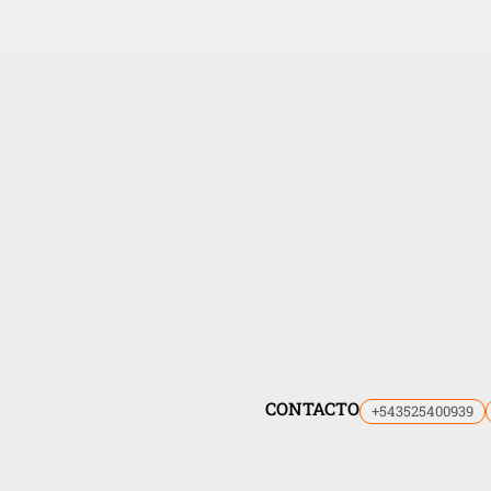
CONTACTO
+543525400939