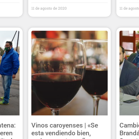
11 de agosto de 2020
11 de agos
ntena:
Vinos caroyenses | «Se
Cambio
ieren
esta vendiendo bien,
Brandá