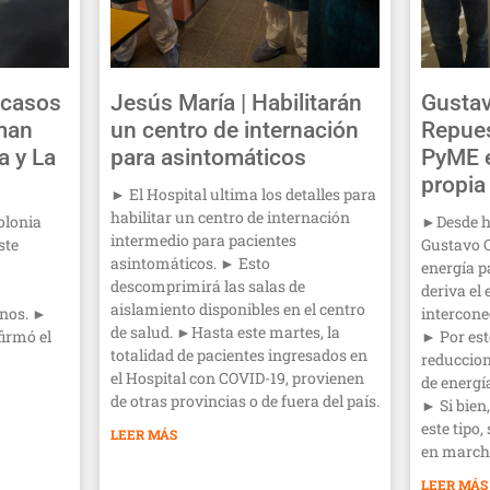
 casos
Jesús María | Habilitarán
Gustav
rman
un centro de internación
Repues
a y La
para asintomáticos
PyME e
propia
► El Hospital ultima los detalles para
habilitar un centro de internación
olonia
►Desde ha
intermedio para pacientes
ste
Gustavo 
asintomáticos. ► Esto
energía 
descomprimirá las salas de
deriva el 
aislamiento disponibles en el centro
anos. ►
intercone
de salud. ►Hasta este martes, la
firmó el
► Por est
totalidad de pacientes ingresados en
reduccion
el Hospital con COVID-19, provienen
de energí
de otras provincias o de fuera del país.
► Si bien
este tipo
LEER MÁS
en march
LEER MÁS