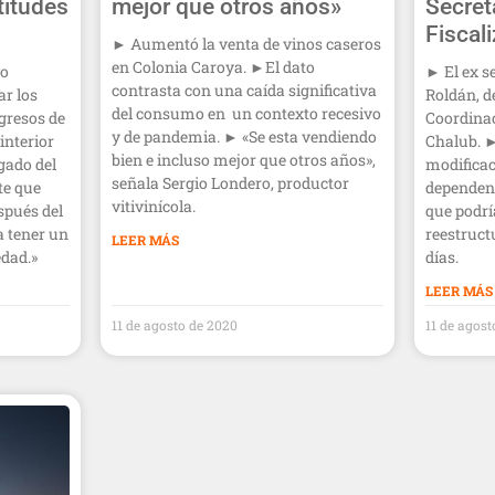
titudes
mejor que otros años»
Secret
Fiscal
► Aumentó la venta de vinos caseros
en Colonia Caroya. ►El dato
vo
► El ex s
contrasta con una caída significativa
ar los
Roldán, d
del consumo en un contexto recesivo
egresos de
Coordinac
y de pandemia. ► «Se esta vendiendo
 interior
Chalub. 
bien e incluso mejor que otros años»,
gado del
modificac
señala Sergio Londero, productor
te que
dependen
vitivinícola.
spués del
que podr
a tener un
reestruct
LEER MÁS
dad.»
días.
LEER MÁS
11 de agosto de 2020
11 de agos