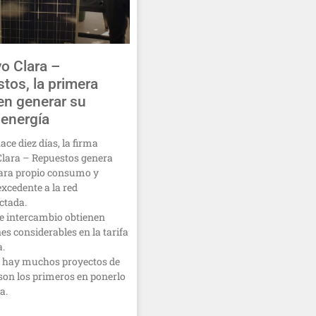
o Clara –
tos, la primera
n generar su
 energía
ce diez días, la firma
Clara – Repuestos genera
para propio consumo y
excedente a la red
ctada.
e intercambio obtienen
es considerables en la tarifa
a.
, hay muchos proyectos de
, son los primeros en ponerlo
a.