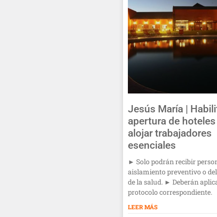
Jesús María | Habil
apertura de hoteles
alojar trabajadores
esenciales
► Solo podrán recibir perso
aislamiento preventivo o de
de la salud. ► Deberán aplica
protocolo correspondiente.
LEER MÁS