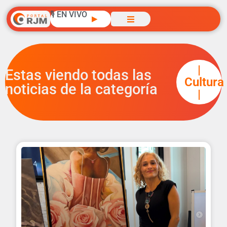
🎙️ EN VIVO
▶
|
Estas viendo todas las
Cultura
noticias de la categoría
|