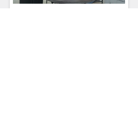
Jesús María presentó la Escuela de
Festivales
Es un nuevo espacio de formación creado entre el
municipio, el Festival de Doma y Folklore y la
Universidad Nacional de Córdoba. . Busca
profesionalizar la gestión de eventos y capacitar a
gobiernos locales de todo el país.
LEER MÁS
2 de diciembre de 2025