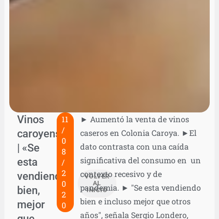
Vinos
11
► Aumentó la venta de vinos
/
caroyenses
caseros en Colonia Caroya. ►El
0
| «Se
dato contrasta con una caída
8
significativa del consumo en un
esta
/
2
contexto recesivo y de
vendiendo
VOLVER
0
AL
pandemia. ► "Se esta vendiendo
bien,
INICIO
2
bien e incluso mejor que otros
mejor
0
años", señala Sergio Londero,
que