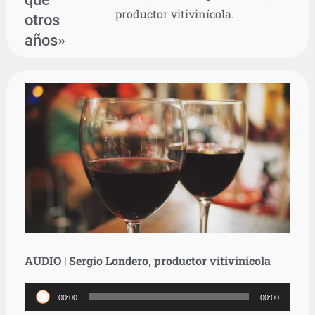
productor vitivinícola.
otros
años»
AUDIO | Sergio Londero, productor vitivinícola
Reproductor
00:00
00:00
de