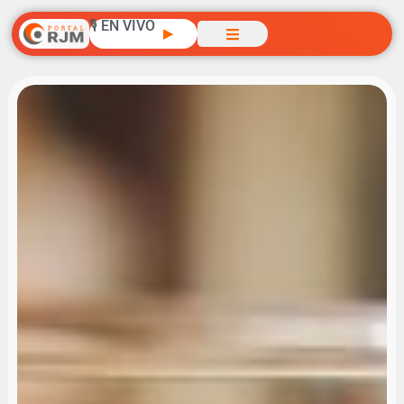
🎙️ EN VIVO
▶