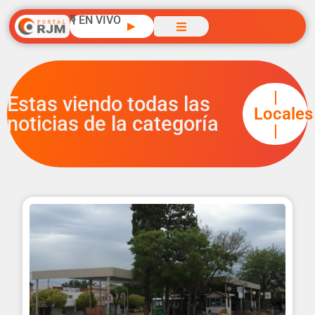
🎙️ EN VIVO
▶
|
Estas viendo todas las
Locales
noticias de la categoría
|