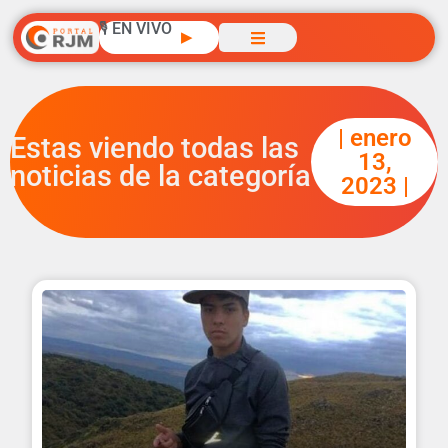
🎙️ EN VIVO
▶
| enero
Estas viendo todas las
13,
noticias de la categoría
2023 |