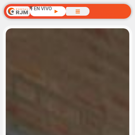
🎙️ EN VIVO
▶