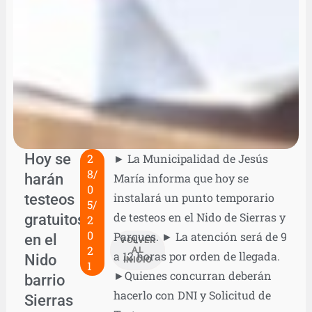
Hoy se
2
► La Municipalidad de Jesús
8/
harán
María informa que hoy se
0
testeos
instalará un punto temporario
5/
de testeos en el Nido de Sierras y
gratuitos
2
0
Parques. ► La atención será de 9
en el
VOLVER
2
AL
a 12 horas por orden de llegada.
Nido
INICIO
1
►Quienes concurran deberán
barrio
hacerlo con DNI y Solicitud de
Sierras