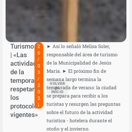
Turismo
2
► Así lo señaló Melisa Soler,
6
| «Las
responsable del área de turismo
/
actividades
de la Municipalidad de Jesús
0
María. ► El próximo fin de
de la
3
/
semana largo termina la
temporada
VOLVER
2
temporada de verano: la ciudad
respetaron
AL
0
INICIO
se prepara para recibir a los
los
2
turistas y resurgen las preguntas
1
protocolos
sobre el futuro de la actividad
vigentes»
turística - hotelera durante el
otoño y el invierno.