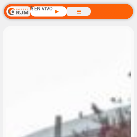
🎙️ EN VIVO
▶