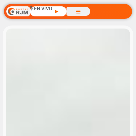
🎙️ EN VIVO
▶