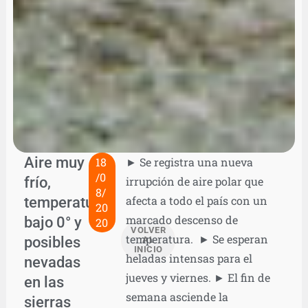
Aire muy
18
► Se registra una nueva
/0
frío,
irrupción de aire polar que
8/
temperaturas
afecta a todo el país con un
20
marcado descenso de
bajo 0° y
20
VOLVER
temperatura. ► Se esperan
posibles
AL
INICIO
heladas intensas para el
nevadas
jueves y viernes. ► El fin de
en las
semana asciende la
sierras