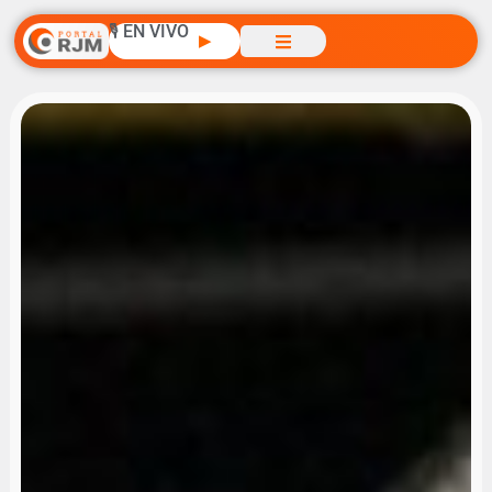
🎙️ EN VIVO
▶