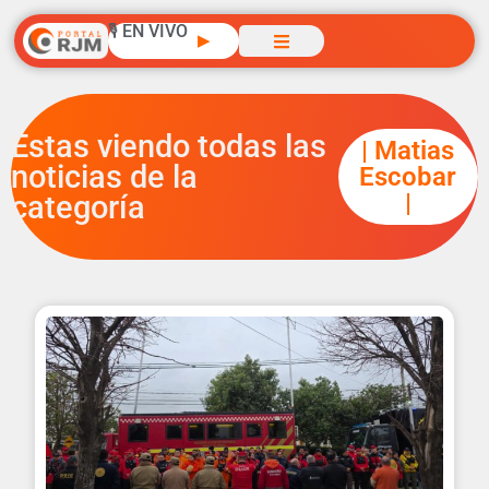
🎙️ EN VIVO
▶
Estas viendo todas las
|
Matias
noticias de la
Escobar
|
categoría