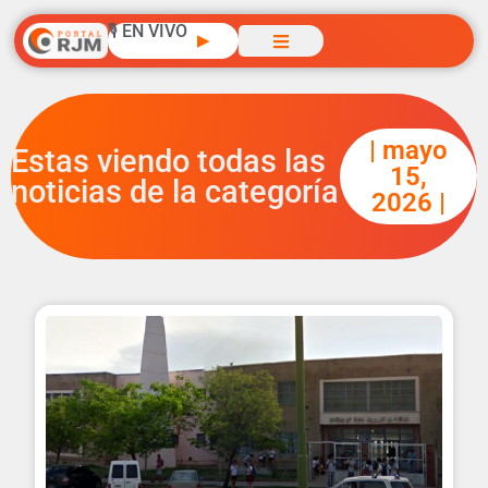
🎙️ EN VIVO
▶
| mayo
Estas viendo todas las
15,
noticias de la categoría
2026 |