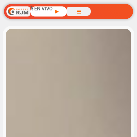
🎙️ EN VIVO
▶