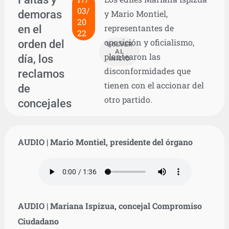
03/
demoras
y Mario Montiel,
20
en el
representantes de
22
oposición y oficialismo,
orden del
VOLVER
AL
plantearon las
día, los
INICIO
disconformidades que
reclamos
tienen con el accionar del
de
otro partido.
concejales
AUDIO | Mario Montiel, presidente del órgano
AUDIO | Mariana Ispizua, concejal Compromiso
Ciudadano