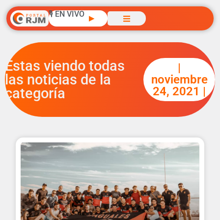
🎙️ EN VIVO
▶
Estas viendo todas
|
las noticias de la
noviembre
24, 2021 |
categoría