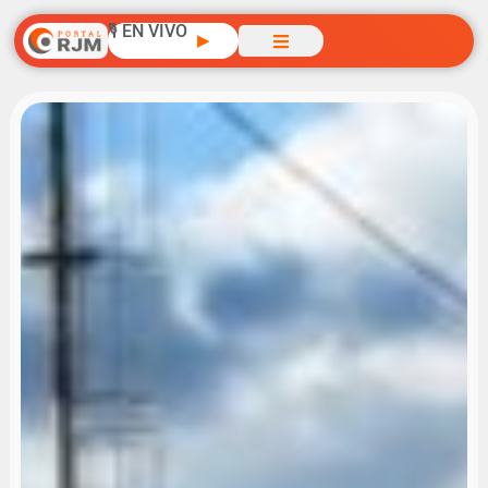
🎙️ EN VIVO
▶