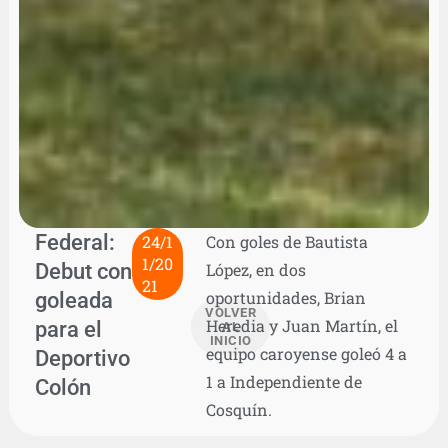
Federal:
24/1
Con goles de Bautista
1/20
Debut con
López, en dos
21
goleada
oportunidades, Brian
VOLVER
Heredia y Juan Martín, el
para el
AL
INICIO
equipo caroyense goleó 4 a
Deportivo
1 a Independiente de
Colón
Cosquín.