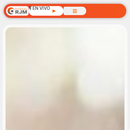
🎙️ EN VIVO
▶