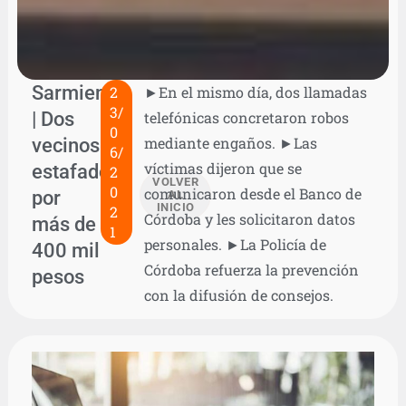
Sarmiento
2
►En el mismo día, dos llamadas
3/
| Dos
telefónicas concretaron robos
0
vecinos
mediante engaños. ►Las
6/
víctimas dijeron que se
estafados
2
VOLVER
0
comunicaron desde el Banco de
por
AL
INICIO
2
Córdoba y les solicitaron datos
más de
1
personales. ►La Policía de
400 mil
Córdoba refuerza la prevención
pesos
con la difusión de consejos.