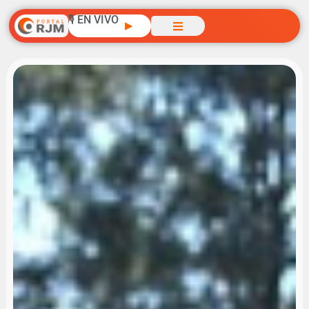
🎙️ EN VIVO
▶