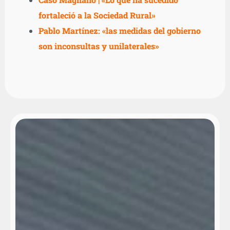
fortaleció a la Sociedad Rural»
Pablo Martínez: «las medidas del gobierno
son inconsultas y unilaterales»