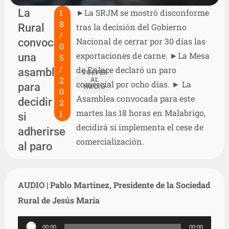
La
1
►La SRJM se mostró disconforme
8
Rural
tras la decisión del Gobierno
/
convoca
Nacional de cerrar por 30 días las
0
exportaciones de carne. ►La Mesa
una
5
/
de Enlace declaró un paro
asamblea
VOLVER
2
AL
comercial por ocho días. ► La
para
INICIO
0
Asamblea convocada para este
decidir
2
martes las 18 horas en Malabrigo,
1
si
decidirá si implementa el cese de
adherirse
comercialización.
al paro
AUDIO | Pablo Martínez, Presidente de la Sociedad
Rural de Jesús María
Reproductor
00:00
00:00