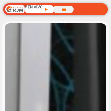
🎙️ EN VIVO
▶