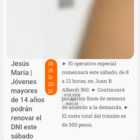
Jesús
10
► El operativo especial
/0
María |
comenzará este sábado, de 8
3/
Jóvenes
a 12 horas, en Juan B.
20
Alberdi 560. ► Continuará
mayores
21
VOLVER
por varios fines de semana
de 14 años
AL
INICIO
de acuerdo a la demanda. ►
podrán
El costo total del trámite es
renovar el
de 300 pesos.
DNI este
sábado