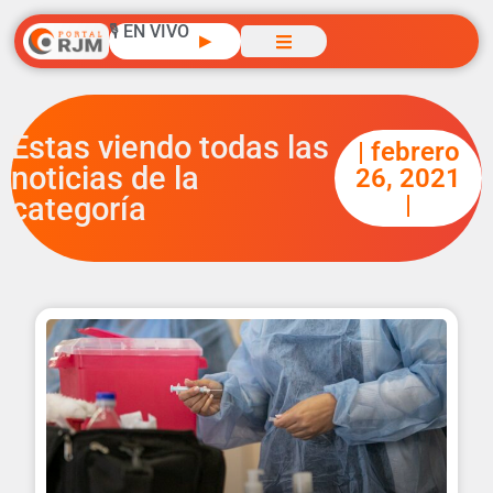
🎙️ EN VIVO
▶
Estas viendo todas las
| febrero
noticias de la
26, 2021
|
categoría