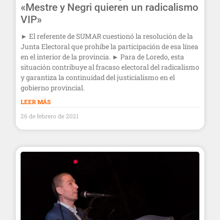
«Mestre y Negri quieren un radicalismo
VIP»
► El referente de SUMAR cuestionó la resolución de la
Junta Electoral que prohíbe la participación de esa línea
en el interior de la provincia. ► Para de Loredo, esta
situación contribuye al fracaso electoral del radicalismo
y garantiza la continuidad del justicialismo en el
gobierno provincial.
LEER MÁS
26 de febrero de 2021