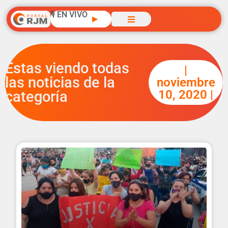
🎙️ EN VIVO
▶
Estas viendo todas
|
las noticias de la
noviembre
10, 2020 |
categoría