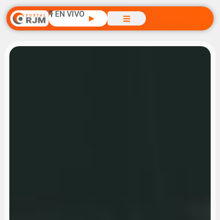
🎙️ EN VIVO
▶