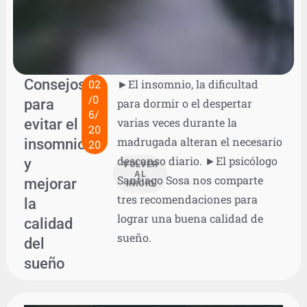
Consejos
02
►El insomnio, la dificultad
/0
para
para dormir o el despertar
6/
evitar el
varias veces durante la
20
madrugada alteran el necesario
insomnio
20
descanso diario. ►El psicólogo
y
VOLVER
AL
Santiago Sosa nos comparte
mejorar
INICIO
tres recomendaciones para
la
lograr una buena calidad de
calidad
sueño.
del
sueño