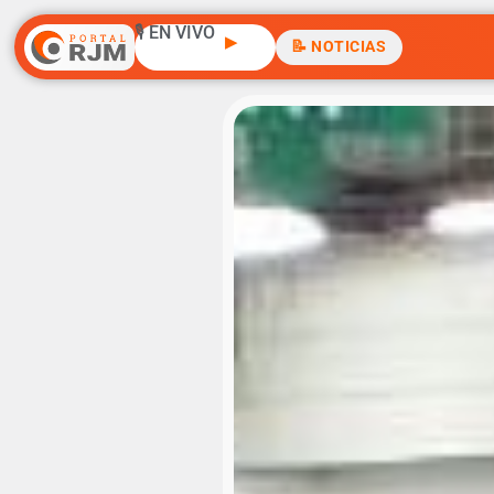
🎙️ EN VIVO
▶
📝 NOTICIAS