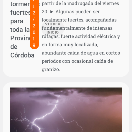
tormentas
partir de la madrugada del viernes
1
20. ► Algunas pueden ser
fuertes
2
/
localmente fuertes, acompañadas
para
VOLVER
2
fundamentalmente de intensas
toda la
AL
0
INICIO
ráfagas, fuerte actividad eléctrica y
Provincia
1
en forma muy localizada,
9
de
abundante caída de agua en cortos
Córdoba
períodos con ocasional caída de
granizo.