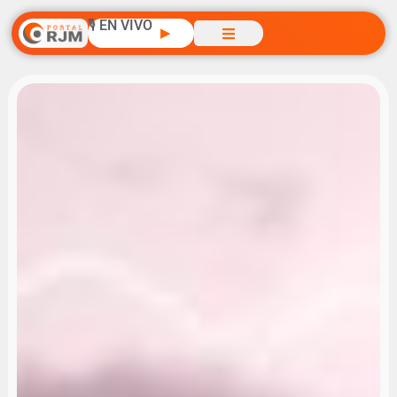
🎙️ EN VIVO
▶