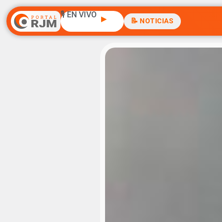
🎙️ EN VIVO
▶
📝 NOTICIAS