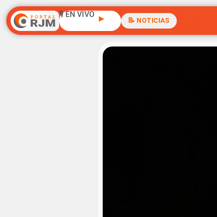
🎙️ EN VIVO
▶
📝 NOTICIAS