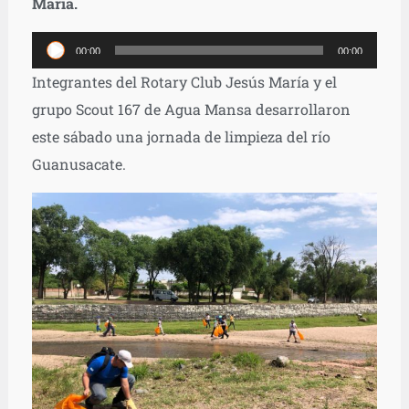
María.
Reproductor
00:00
00:00
de
Integrantes del Rotary Club Jesús María y el
audio
grupo Scout 167 de Agua Mansa desarrollaron
este sábado una jornada de limpieza del río
Guanusacate.