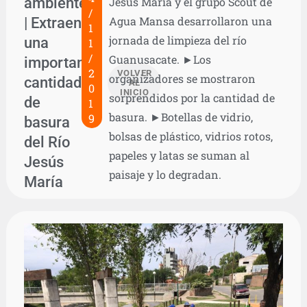
ambiente
Jesús María y el grupo Scout de
/
| Extraen
Agua Mansa desarrollaron una
1
jornada de limpieza del río
una
1
/
Guanusacate. ►Los
importante
2
VOLVER
organizadores se mostraron
cantidad
AL
0
INICIO
sorprendidos por la cantidad de
de
1
basura. ►Botellas de vidrio,
9
basura
bolsas de plástico, vidrios rotos,
del Río
papeles y latas se suman al
Jesús
paisaje y lo degradan.
María