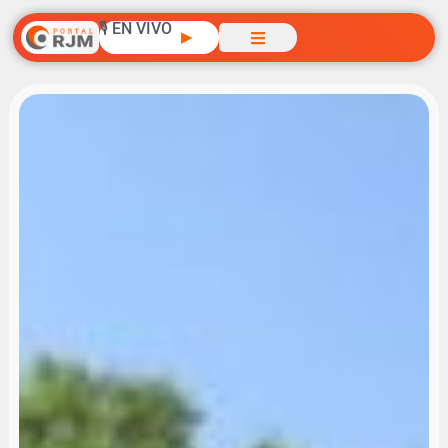
🎙️ EN VIVO
▶