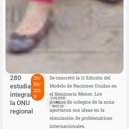
280
26/
Se concretó la 11 Edición del
08/
estudiantes
Modelo de Naciones Unidas en
201
integraron
el Seminario Menor. Los
9
VOLVER
jóvenes de colegios de la zona
la ONU
AL
INICIO
aportaron sus ideas en la
regional
simulación de problemáticas
internacionales.