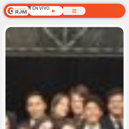
🎙️ EN VIVO
▶