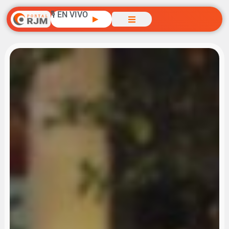
🎙️ EN VIVO
▶