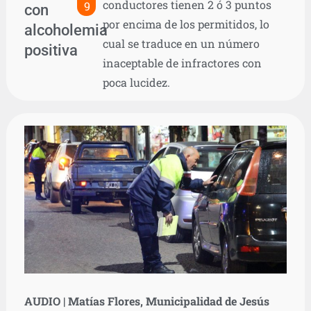
conductores tienen 2 ó 3 puntos
9
con
por encima de los permitidos, lo
alcoholemia
cual se traduce en un número
positiva
inaceptable de infractores con
poca lucidez.
AUDIO | Matías Flores, Municipalidad de Jesús