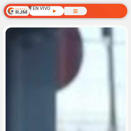
🎙️ EN VIVO
▶