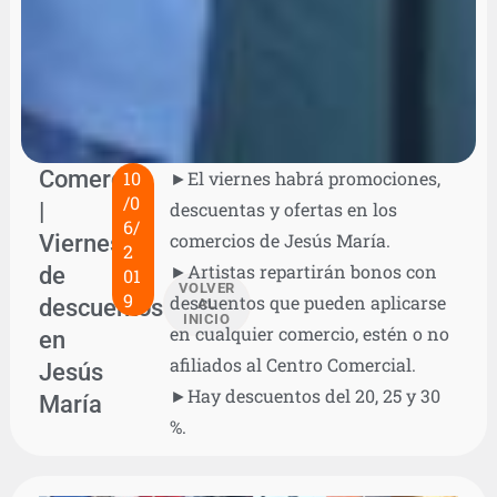
Comercio
10
►El viernes habrá promociones,
/0
|
descuentas y ofertas en los
6/
Viernes
comercios de Jesús María.
2
►Artistas repartirán bonos con
de
01
VOLVER
9
descuentos que pueden aplicarse
descuentos
AL
INICIO
en cualquier comercio, estén o no
en
afiliados al Centro Comercial.
Jesús
►Hay descuentos del 20, 25 y 30
María
%.