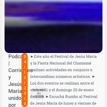
Podcast
0
►Este año el Festival de Jesús María
4
|
y la Fiesta Nacional del Chamamé
/
Corrientes
realizan actividades en conjunto e
1
intercambian números artísticos. ►
y
2
/
Los dos eventos se realizan entre el
Jesús
2
viernes 11 y el domingo 20 de enero
María,
VOLVER
0
AL
de 2019. ►Escuchá Rumbo al Festival
unidos
INICIO
1
de Jesús María de lunes a viernes de
8
por