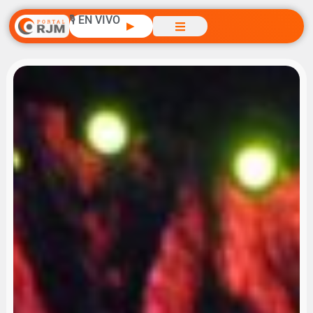
🎙️ EN VIVO
▶