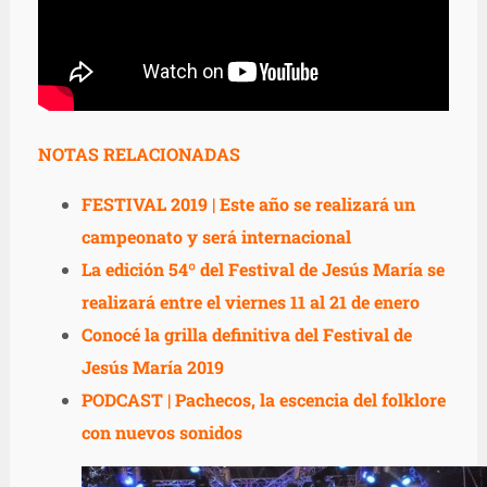
NOTAS RELACIONADAS
FESTIVAL 2019 | Este año se realizará un
campeonato y será internacional
La edición 54º del Festival de Jesús María se
realizará entre el viernes 11 al 21 de enero
Conocé la grilla definitiva del Festival de
Jesús María 2019
PODCAST | Pachecos, la escencia del folklore
con nuevos sonidos