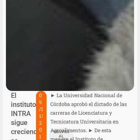
El
0
► La Universidad Nacional de
9
instituto
Córdoba aprobó el dictado de las
/1
INTRA
carreras de Licenciatura y
1/
Tecnicatura Universitaria en
sigue
2
0
Agroalimentos. ► De esta
creciendo:
VOLVER
1
AL
manera el Instituto de