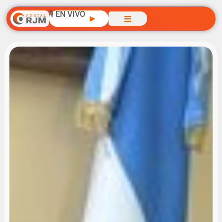
🎙️ EN VIVO
▶