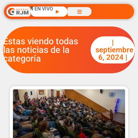
🎙️ EN VIVO
▶
Estas viendo todas
|
las noticias de la
septiembre
6, 2024 |
categoría