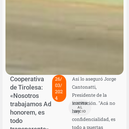
Cooperativa
26/
Así lo aseguró Jorge
03/
de Tirolesa:
Cantonatti,
202
«Nosotros
Presidente de la
4
institución. "Acá no
trabajamos Ad
VOLVER
AL
hay
honorem, es
INICIO
confidencialidad, es
todo
todo a puertas