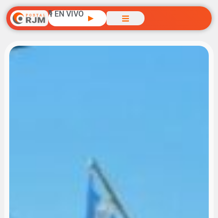
🎙️ EN VIVO
▶