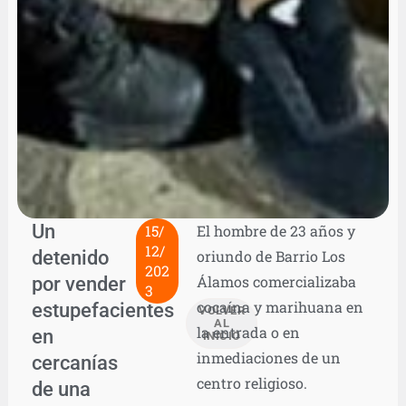
Un
15/
El hombre de 23 años y
12/
detenido
oriundo de Barrio Los
202
por vender
Álamos comercializaba
3
cocaína y marihuana en
estupefacientes
VOLVER
AL
la entrada o en
en
INICIO
inmediaciones de un
cercanías
centro religioso.
de una