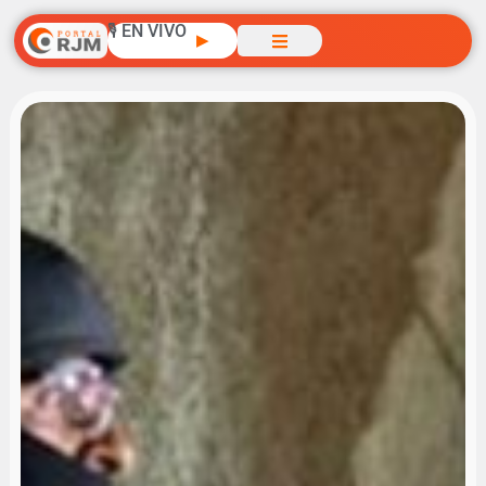
🎙️ EN VIVO
▶