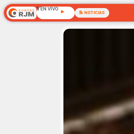
🎙️ EN VIVO
▶
📝 NOTICIAS