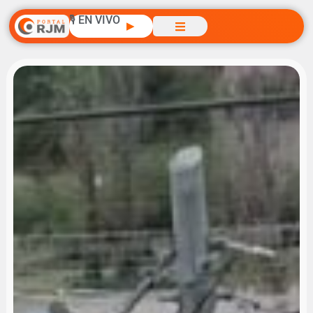
🎙️ EN VIVO
▶