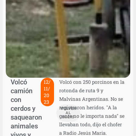
Volcó
12/
Volcó con 250 porcinos en la
11/
camión
rotonda de ruta 9 y
20
con
Malvinas Argentinas. No se
23
registraron heridos. "A la
cerdos y
VOLVER
AL
gente no le importa nada" se
saquearon
INICIO
llevaban todo, dijo el chofer
animales
a Radio Jesús Maria.
vivos y