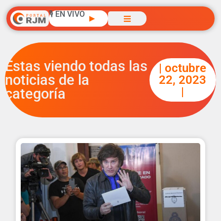
🎙️ EN VIVO
▶
Estas viendo todas las
| octubre
noticias de la
22, 2023
|
categoría