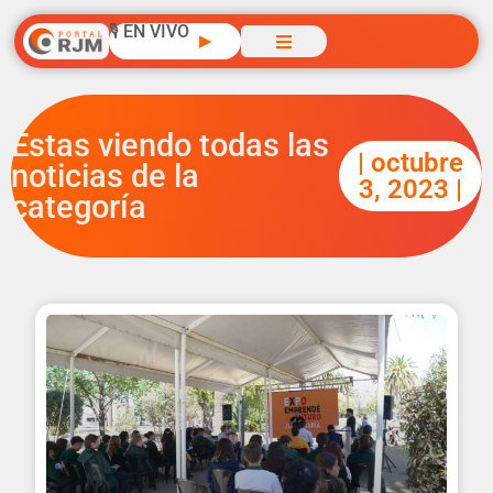
🎙️ EN VIVO
▶
Estas viendo todas las
| octubre
noticias de la
3, 2023 |
categoría