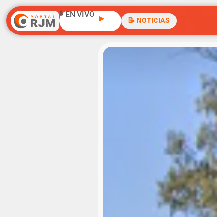
🎙️ EN VIVO
▶
📝 NOTICIAS