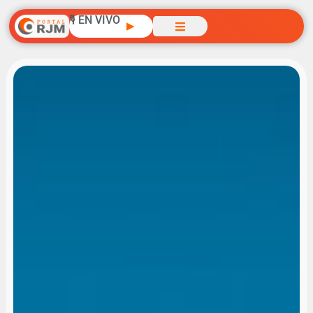
🎙️ EN VIVO
▶