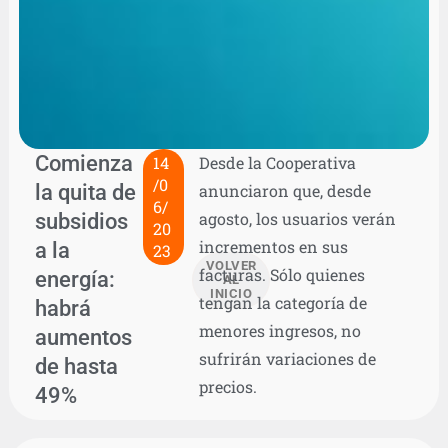
Comienza
14
Desde la Cooperativa
/0
la quita de
anunciaron que, desde
6/
subsidios
agosto, los usuarios verán
20
incrementos en sus
a la
23
VOLVER
facturas. Sólo quienes
energía:
AL
INICIO
tengan la categoría de
habrá
menores ingresos, no
aumentos
sufrirán variaciones de
de hasta
precios.
49%