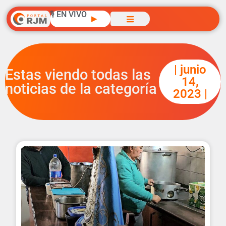
🎙️ EN VIVO
▶
| junio
Estas viendo todas las
14,
noticias de la categoría
2023 |