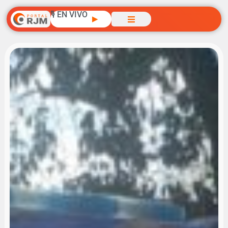
🎙️ EN VIVO
▶