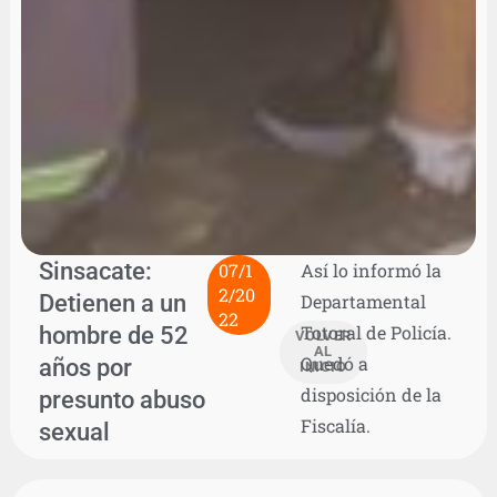
Sinsacate:
07/1
Así lo informó la
2/20
Detienen a un
Departamental
22
hombre de 52
Totoral de Policía.
VOLVER
AL
Quedó a
años por
INICIO
disposición de la
presunto abuso
Fiscalía.
sexual