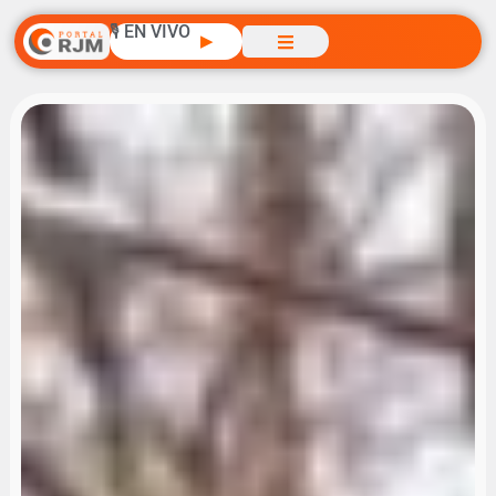
🎙️ EN VIVO
▶