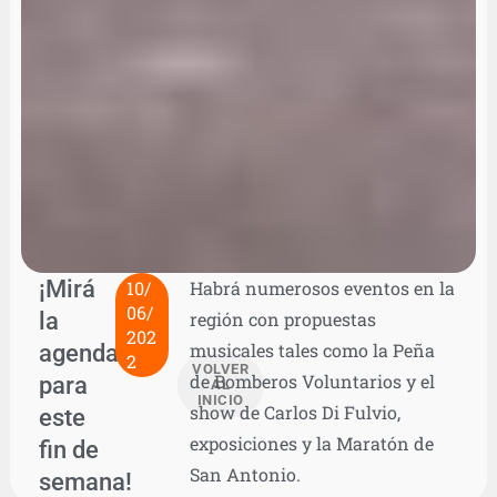
¡Mirá
10/
Habrá numerosos eventos en la
06/
la
región con propuestas
202
agenda
musicales tales como la Peña
2
VOLVER
de Bomberos Voluntarios y el
para
AL
INICIO
show de Carlos Di Fulvio,
este
exposiciones y la Maratón de
fin de
San Antonio.
semana!