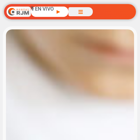
🎙️ EN VIVO
▶