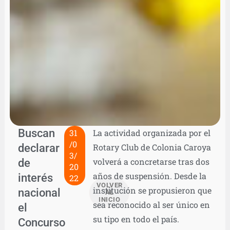
Buscan
31
La actividad organizada por el
/0
declarar
Rotary Club de Colonia Caroya
3/
de
volverá a concretarse tras dos
20
años de suspensión. Desde la
interés
22
VOLVER
institución se propusieron que
nacional
AL
INICIO
sea reconocido al ser único en
el
su tipo en todo el país.
Concurso