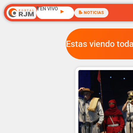
🎙️ EN VIVO
▶
📝 NOTICIAS
Estas viendo toda