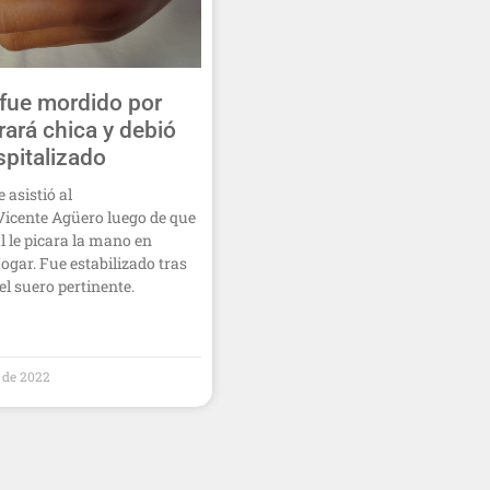
fue mordido por
rará chica y debió
spitalizado
 asistió al
Vicente Agüero luego de que
 le picara la mano en
ogar. Fue estabilizado tras
el suero pertinente.
o de 2022