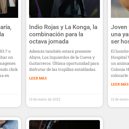
aría,
Indio Rojas y La Konga, la
Joven 
la
combinación para la
una ya
octava jornada
ser ho
93.7 o
Además también estará presente
El hombre
char on
Ahyre, Los Izquierdos de la Cueva y
Hospital 
imágenes
Guitarreros. Última oportunidad para
un animal
endo click
disfrutar de las tropillas entabladas.
Colonia H
ma en
colocarle 
LEER MÁS
LEER MÁS
13 de enero de 2022
13 de ener