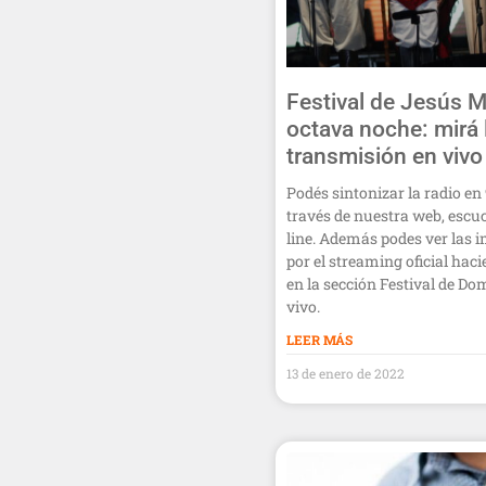
Festival de Jesús M
octava noche: mirá 
transmisión en vivo
Podés sintonizar la radio en 
través de nuestra web, escu
line. Además podes ver las 
por el streaming oficial haci
en la sección Festival de Do
vivo.
LEER MÁS
13 de enero de 2022