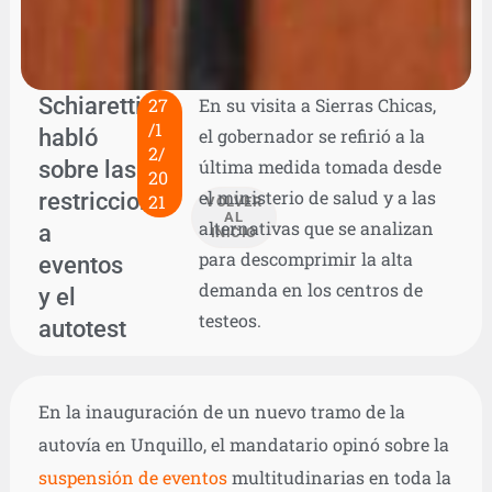
Schiaretti
27
En su visita a Sierras Chicas,
/1
habló
el gobernador se refirió a la
2/
sobre las
última medida tomada desde
20
el ministerio de salud y a las
restricciones
21
VOLVER
AL
alternativas que se analizan
a
INICIO
para descomprimir la alta
eventos
demanda en los centros de
y el
testeos.
autotest
En la inauguración de un nuevo tramo de la
autovía en Unquillo, el mandatario opinó sobre la
suspensión de eventos
multitudinarias en toda la