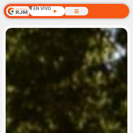
🎙️ EN VIVO
▶