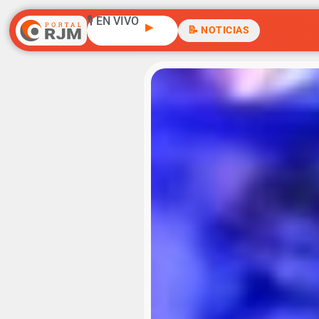
🎙️ EN VIVO
▶
📝 NOTICIAS