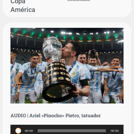
Copa
América
AUDIO | Ariel «Pinocho» Pietro, tatuador
Reproductor
00:00
00:00