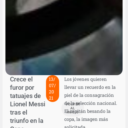
Crece el
13/
Los jóvenes quieren
07/
furor por
llevar un recuerdo en la
20
tatuajes de
piel de la consagración
21
de la selección nacional.
Lionel Messi
VOLVER
AL
El capitán besando la
tras el
INICIO
copa, la imagen más
triunfo en la
solicitada.