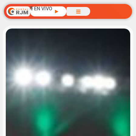
🎙️ EN VIVO
▶