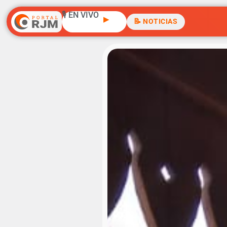
🎙️ EN VIVO
▶
📝 NOTICIAS