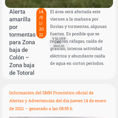
Alerta
14
El área será afectada este
/0
amarilla
viernes a la mañana por
1/
por
lluvias y tormentas, algunas
20
fuertes. Es posible que se
tormentas
21
VOLVER
registren ráfagas, caída de
para Zona
AL
INICIO
granizo, intensa actividad
baja de
eléctrica y abundante caída
Colón –
de agua en cortos períodos.
Zona baja
de Totoral
Información del SMN Pronóstico oficial de
Alertas y Advertencias del día jueves 14 de enero
de 2021 – generado a las 08:55 h