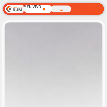
🎙️ EN VIVO
▶