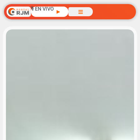
🎙️ EN VIVO
▶