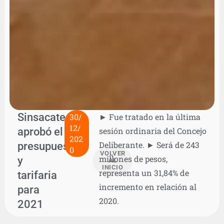
Sinsacate
30/
► Fue tratado en la última
12/
aprobó el
sesión ordinaria del Concejo
202
presupuesto
Deliberante. ► Será de 243
0
VOLVER
millones de pesos,
y
AL
INICIO
representa un 31,84% de
tarifaria
incremento en relación al
para
2020.
2021